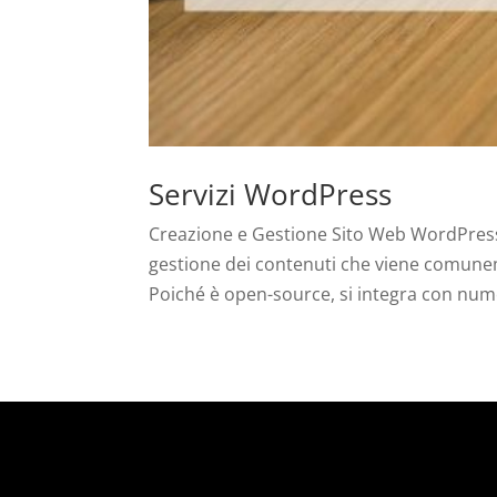
Servizi WordPress
Creazione e Gestione Sito Web WordPres
gestione dei contenuti che viene comuneme
Poiché è open-source, si integra con numer