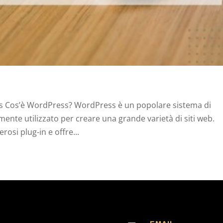
s Cos’è WordPress? WordPress è un popolare sistema di
nte utilizzato per creare una grande varietà di siti web.
osi plug-in e offre...